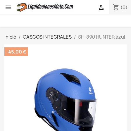
shopping_cart


(0)
Inicio
CASCOS INTEGRALES
SH-890 HUNTER azul
-45,00 €