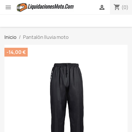
shopping_cart


(0)
Inicio
Pantalón lluvia moto
-14,00 €