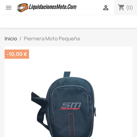
shopping_cart


(0)
Inicio
Piernera Moto Pequeña
-10,00 €